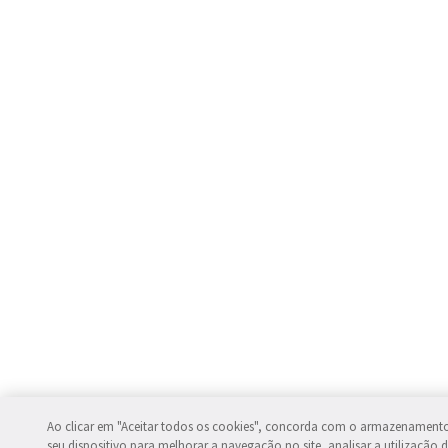
Ao clicar em "Aceitar todos os cookies", concorda com o armazenament
seu dispositivo para melhorar a navegação no site, analisar a utilização d