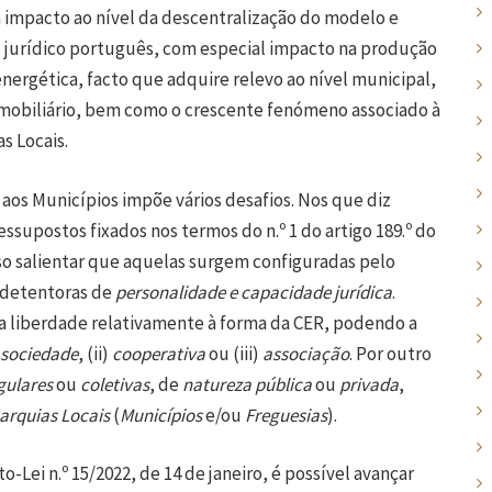
á impacto ao nível da descentralização do modelo e
jurídico português, com especial impacto na produção
nergética, facto que adquire relevo ao nível municipal,
mobiliário, bem como o crescente fenómeno associado à
s Locais.
os Municípios impõe vários desafios. Nos que diz
ssupostos fixados nos termos do n.º 1 do artigo 189.º do
ciso salientar que aquelas surgem configuradas pelo
 detentoras de
personalidade e capacidade jurídica
.
a liberdade relativamente à forma da CER, podendo a
sociedade
, (ii)
cooperativa
ou (iii)
associação
. Por outro
gulares
ou
coletivas
, de
natureza pública
ou
privada
,
arquias Locais
(
Municípios
e/ou
Freguesias
).
to-Lei n.º 15/2022, de 14 de janeiro, é possível avançar