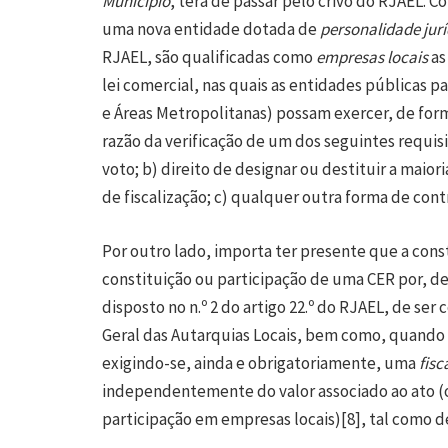
Município
, terá de passar pelo crivo do RJAEL. C
uma nova entidade dotada de
personalidade jurí
RJAEL, são qualificadas como
empresas locais
as
lei comercial, nas quais as entidades públicas pa
e Áreas Metropolitanas) possam exercer, de for
razão da verificação de um dos seguintes requisi
voto; b) direito de designar ou destituir a mai
de fiscalização; c) qualquer outra forma de cont
Por outro lado, importa ter presente que a const
constituição ou participação de uma CER por,
disposto no n.º 2 do artigo 22.º do RJAEL, de se
Geral das Autarquias Locais, bem como, quando e
exigindo-se, ainda e obrigatoriamente, uma
fisc
independentemente do valor associado ao ato (ou
participação em empresas locais)
[8]
, tal como d