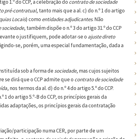
tigo 1.º do CCP, a celebração do
contrato de sociedade
o pré-contratual
, tanto mais que a al. c) do n.º 1 do artigo
quias Locais
) como
entidades adjudicantes
. Não
e sociedade
, também dispõe o n.º 3 do artigo 31.º do CCP
levante o justifiquem, pode adotar-se o
ajuste direto
xigindo-se, porém, uma especial fundamentação, dada a
nstituída sob a forma de
sociedade
, mas cujos sujeitos
e se dirá que o CCP admite que o
contrato de sociedade
uída
, nos termos da al. d) do n.º 4 do artigo 5.º do CCP.
 1 do artigo 5.º-B do CCP, os princípios gerais da
das adaptações, os princípios gerais da contratação
riação/participação numa CER, por parte de um