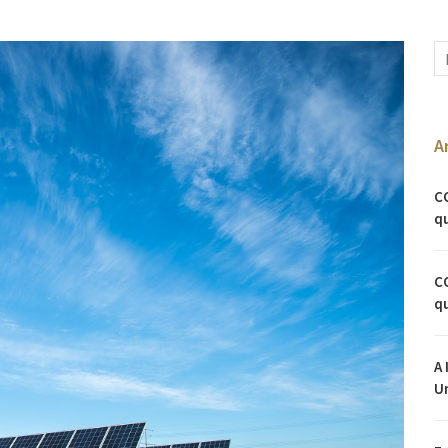
A
C
qu
C
qu
A 
U