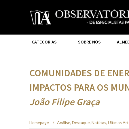
CATEGORIAS
SOBRE NÓS
ALME
COMUNIDADES DE ENER
IMPACTOS PARA OS MUN
João Filipe Graça
Homepage
/
Análise
,
Destaque
,
Notícias
,
Últimos Art