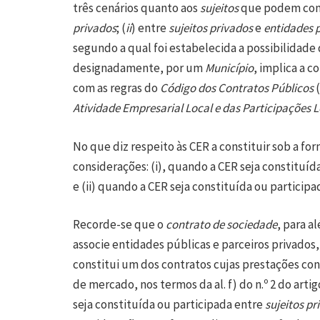
três cenários quanto aos
sujeitos
que podem const
privados
; (
ii
) entre
sujeitos privados
e
entidades 
segundo a qual foi estabelecida a possibilidade
designadamente, por um
Município
, implica a 
com as regras do
Código dos Contratos Públicos
Atividade Empresarial Local e das Participações L
No que diz respeito às CER a constituir sob a fo
considerações: (i), quando a CER seja constituíd
e (ii) quando a CER seja constituída ou partici
Recorde-se que o
contrato de sociedade
, para a
associe entidades públicas e parceiros privados, n
constitui um dos contratos cujas prestações co
de mercado, nos termos da al. f) do n.º 2 do arti
seja constituída ou participada entre
sujeitos pr