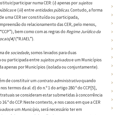
ituir/participar numa CER: (
i
) apenas por
sujeitos
públicas
e (
iii
) entre
entidades públicas
. Contudo, a forma
 de uma CER ser constituída ou participada,
compreensão do relacionamento das CER, pelo menos,
(“CCP”), bem como com as regras do
Regime Jurídico da
ocais
[4]
(“RJAEL”).
rma de
sociedade
, somos levados para duas
a ou participada entre
sujeitos privados
e um
Municípios
pada apenas por Municípios (isolada ou conjuntamente).
lém de constituir um
contrato administrativo
quando
os termos da al. d) do n.º 1 do artigo 280.º do CCP
[5]
,
ntratuais se consideram estar submetidas à concorrência
go 16.º do CCP. Neste contexto, e nos casos em que a CER
ivados
e um
Município
, será necessário ter em