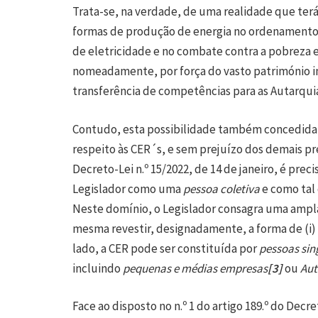
Trata-se, na verdade, de uma realidade que ter
formas de produção de energia no ordenamento 
de eletricidade e no combate contra a pobreza e
nomeadamente, por força do vasto património i
transferência de competências para as Autarquia
Contudo, esta possibilidade também concedida a
respeito às CER´s, e sem prejuízo dos demais pre
Decreto-Lei n.º 15/2022, de 14 de janeiro, é pre
Legislador como uma
pessoa coletiva
e como tal
Neste domínio, o Legislador consagra uma ampl
mesma revestir, designadamente, a forma de (i)
lado, a CER pode ser constituída por
pessoas sin
incluindo
pequenas e médias empresas
[3]
ou
Aut
Face ao disposto no n.º 1 do artigo 189.º do Decre