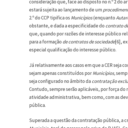
consideração que, face ao disposto no n.º 2 do ar
estará sujeita ao lançamento de um
procediment
2.º do CCP tipifica os
Municípios
(enquanto
Autar
obstante, e dada a especificidade do
contrato d
que, quando por razões de interesse público re
para a formação
de contratos de sociedade
[6]
, e
especial qualificação do interesse público.
Já relativamente aos casos em que a CER seja co
sejam apenas constituídos por
Municípios,
sempr
seja configurado no âmbito da
contratação excl
Contudo, sempre serão aplicáveis, por força do n.º
atividade administrativa, bem como, com as devi
pública.
Superada a questão da contratação pública, a c