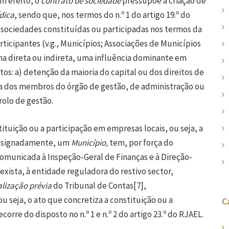
om efeito, o
contrato de sociedade
pressupõe a criação de
dica
, sendo que, nos termos do n.º 1 do artigo 19.º do
 sociedades constituídas ou participadas nos termos da
rticipantes (v.g., Municípios; Associações de Municípios
ma direta ou indireta, uma influência dominante em
tos: a) detenção da maioria do capital ou dos direitos de
oria dos membros do órgão de gestão, de administração ou
rolo de gestão.
ituição ou a participação em empresas locais, ou seja, a
 designadamente, um
Município,
tem, por força do
r comunicada à Inspeção-Geral de Finanças e à Direção-
xista, à entidade reguladora do restivo sector,
alização prévia
do Tribunal de Contas
[7]
,
 seja, o ato que concretiza a constituição ou a
C
ecorre do disposto no n.º 1 e n.º 2 do artigo 23.º do RJAEL.