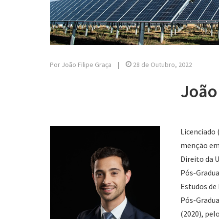
Por João Filipe Graça
|
28 de Outubro, 2022
João 
Licenciado 
menção em D
Direito da 
Pós-Gradua
Estudos de 
Pós-Gradua
(2020), pelo