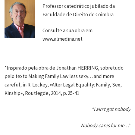
Professor catedrático jubilado da
Faculdade de Direito de Coimbra
Consulte a sua obra em
www.almedina.net
*Inspirado pela obra de Jonathan HERRING, sobretudo
pelo texto Making Family Law less sexy… and more
careful, in R. Leckey, «After Legal Equality: Family, Sex,
Kinship», Routlegde, 2014, p. 25-41
“I ain’t got nobody
Nobody cares for me…”