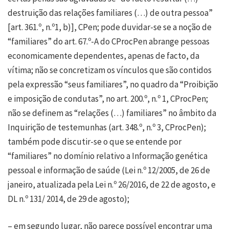
destruição das relações familiares (…) de outra pessoa”
[art. 361.º, n.º1, b)], CPen; pode duvidar-se se a noção de
“familiares” do art. 67.º-A do CProcPen abrange pessoas
economicamente dependentes, apenas de facto, da
vítima; não se concretizam os vínculos que são contidos
pela expressão “seus familiares”, no quadro da “Proibição
e imposição de condutas”, no art. 200.º, n.º 1, CProcPen;
não se definem as “relações (…) familiares” no âmbito da
Inquirição de testemunhas (art. 348.º, n.º 3, CProcPen);
também pode discutir-se o que se entende por
“familiares” no domínio relativo a Informação genética
pessoal e informação de saúde (Lei n.º 12/2005, de 26 de
janeiro, atualizada pela Lei n.º 26/2016, de 22 de agosto, e
DL n.º 131/ 2014, de 29 de agosto);
– em segundo lugar, não parece possível encontrar uma