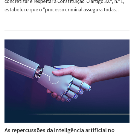
concretizar e respeitar a Constituição. O artigo 32.º, n.º 1,
estabelece que o “processo criminal assegura todas…
As repercussões da inteligência artificial no