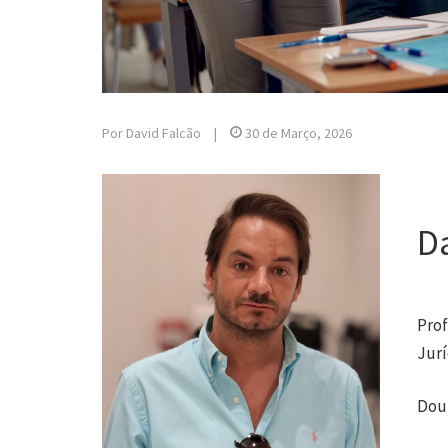
Por David Falcão
|
30 de Março, 2026
D
Pro
Jurí
Dou