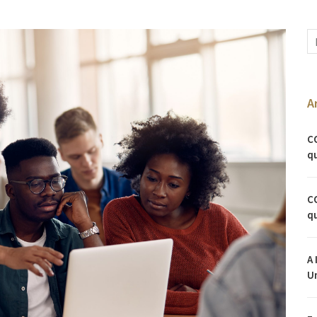
A
C
qu
C
qu
A 
U