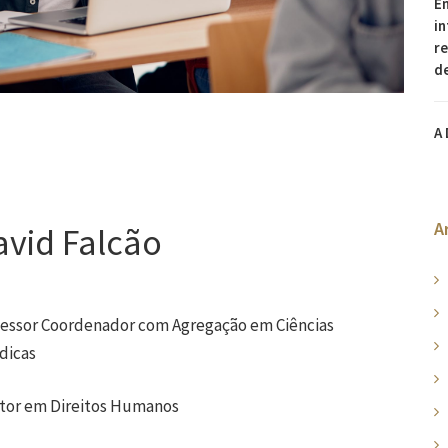
En
in
re
d
A 
A
avid Falcão
fessor Coordenador com Agregação em Ciências
dicas
tor em Direitos Humanos