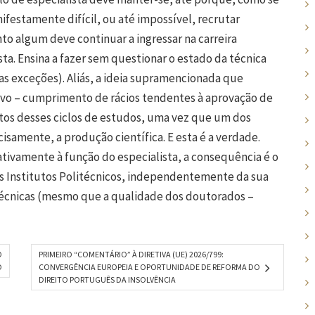
ifestamente difícil, ou até impossível, recrutar
o algum deve continuar a ingressar na carreira
a. Ensina a fazer sem questionar o estado da técnica
as exceções). Aliás, a ideia supramencionada que
tivo – cumprimento de rácios tendentes à aprovação de
uitos desses ciclos de estudos, uma vez que um dos
samente, a produção científica. E esta é a verdade.
tivamente à função do especialista, a consequência é o
s Institutos Politécnicos, independentemente da sua
écnicas (mesmo que a qualidade dos doutorados –
O
PRIMEIRO “COMENTÁRIO” À DIRETIVA (UE) 2026/799:
O
CONVERGÊNCIA EUROPEIA E OPORTUNIDADE DE REFORMA DO
DIREITO PORTUGUÊS DA INSOLVÊNCIA