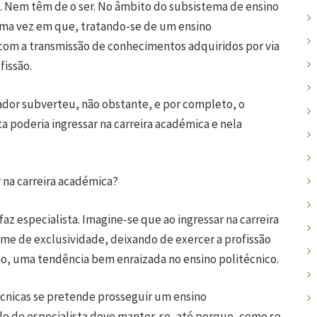
s. Nem têm de o ser. No âmbito do subsistema de ensino
 uma vez em que, tratando-se de um ensino
com a transmissão de conhecimentos adquiridos por via
fissão.
lador subverteu, não obstante, e por completo, o
a poderia ingressar na carreira académica e nela
r na carreira académica?
faz especialista. Imagine-se que ao ingressar na carreira
ime de exclusividade, deixando de exercer a profissão
ão, uma tendência bem enraizada no ensino politécnico.
écnicas se pretende prosseguir um ensino
tulo de especialista deve manter-se, até porque, como se