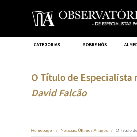
CATEGORIAS
SOBRE NÓS
ALME
O Título de Especialista
David Falcão
Homepage
/
Notícias
,
Últimos Artigos
/
O Título d