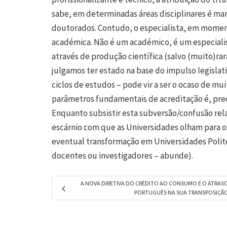
sabe, em determinadas áreas disciplinares é man
doutorados. Contudo, o especialista, em moment
académica. Não é um académico, é um especialist
através de produção científica (salvo (muito)rar
julgamos ter estado na base do impulso legisla
ciclos de estudos – pode vir a ser o ocaso de m
parâmetros fundamentais de acreditação é, preci
Enquanto subsistir esta subversão/confusão rela
escárnio com que as Universidades olham para o
eventual transformação em Universidades Polit
docentes ou investigadores – abunde).
A NOVA DIRETIVA DO CRÉDITO AO CONSUMO E O ATRAS
PORTUGUÊS NA SUA TRANSPOSIÇÃ