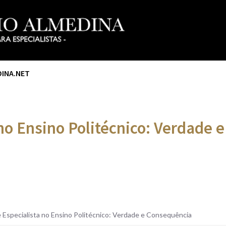
DINA.NET
 no Ensino Politécnico: Verdade
e Especialista no Ensino Politécnico: Verdade e Consequência