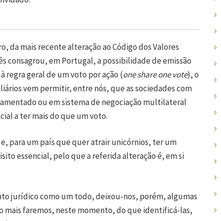
o, da mais recente alteração ao Código dos Valores
uês consagrou, em Portugal, a possibilidade de emissão
à regra geral de um voto por ação (
one share one vote
), o
liários vem permitir, entre nós, que as sociedades com
lamentado ou em sistema de negociação multilateral
ial a ter mais do que um voto.
e, para um país que quer atrair unicórnios, ter um
sito essencial, pelo que a referida alteração é, em si
nto jurídico como um todo, deixou-nos, porém, algumas
o mais faremos, neste momento, do que identificá-las,