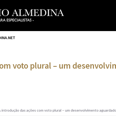
DINA.NET
com voto plural – um desenvolv
 introdução das ações com voto plural – um desenvolvimento aguardad