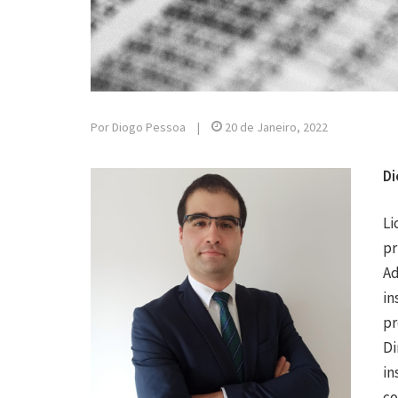
Por Diogo Pessoa
|
20 de Janeiro, 2022
Di
Li
pr
Ad
in
pr
Di
in
co