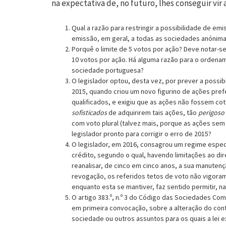
na expectativa de, no futuro, lhes conseguir vir 
Qual a razão para restringir a possibilidade de e
emissão, em geral, a todas as sociedades anónim
Porquê o limite de 5 votos por ação? Deve notar-s
10 votos por ação. Há alguma razão para o ordena
sociedade portuguesa?
O legislador optou, desta vez, por prever a possi
2015, quando criou um novo figurino de ações prefe
qualificados, e exigiu que as ações não fossem co
sofisticados
de adquirirem tais ações, tão
perigoso
com voto plural (talvez mais, porque as ações sem v
legislador pronto para corrigir o erro de 2015?
O legislador, em 2016, consagrou um regime especial
crédito, segundo o qual, havendo limitações ao dir
reanalisar, de cinco em cinco anos, a sua manuten
revogação, os referidos tetos de voto não vigoram 
enquanto esta se mantiver, faz sentido permitir, nas
O artigo 383.º, n.º 3 do Código das Sociedades Com
em primeira convocação, sobre a alteração do cont
sociedade ou outros assuntos para os quais a lei e