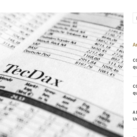
A
C
qu
C
qu
A 
U