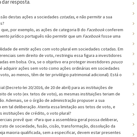
a dar resposta.
missão destas ações a sociedades
cotadas
, e não permitir a sua
as?
e que, por exemplo, as ações de categoria B do
Facebook
conferem
mento jurídico português não permitir que um
Facebook
fosse uma
bilidade de emitir ações com voto plural em sociedades cotadas. Em
renciais sem direito de voto, restringiu essa figura a investidores
tadas em bolsa. Ora, se o objetivo era proteger investidores
pouco
é adquirir ações sem voto como ações ordinárias em sociedades
oto, ao menos, têm de ter privilégio patrimonial adicional). Está o
 (Decreto-lei 20/2016, de 20 de abril) para as instituições de
eito de voto (ex. tetos de voto), as mesmas instituições teriam de
ção. Ademais, se o órgão de administração propuser a sua
em tal deliberação. Atenta essa limitação aos tetos de voto, e
 instituições de crédito, o voto plural?
erciais prevê que: «Para que a assembleia geral possa deliberar,
rato de sociedade, fusão, cisão, transformação, dissolução da
xija maioria qualificada, sem a especificar, devem estar presentes