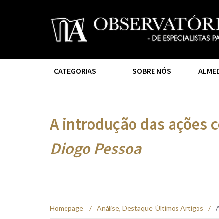
CATEGORIAS
SOBRE NÓS
ALME
A introdução das ações 
Diogo Pessoa
Homepage
/
Análise
,
Destaque
,
Últimos Artigos
/
A