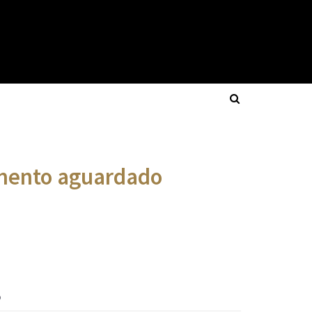
imento aguardado
o