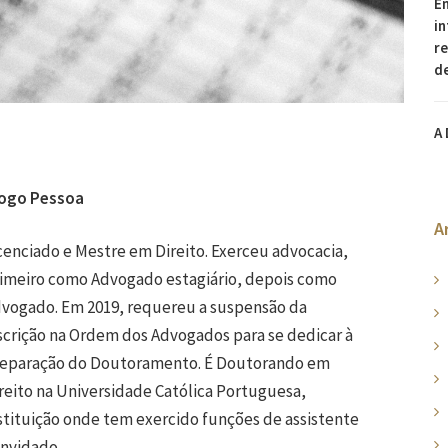
En
in
re
d
A 
ogo Pessoa
A
cenciado e Mestre em Direito. Exerceu advocacia,
imeiro como Advogado estagiário, depois como
vogado. Em 2019, requereu a suspensão da
scrição na Ordem dos Advogados para se dedicar à
eparação do Doutoramento. É Doutorando em
reito na Universidade Católica Portuguesa,
stituição onde tem exercido funções de assistente
nvidado.