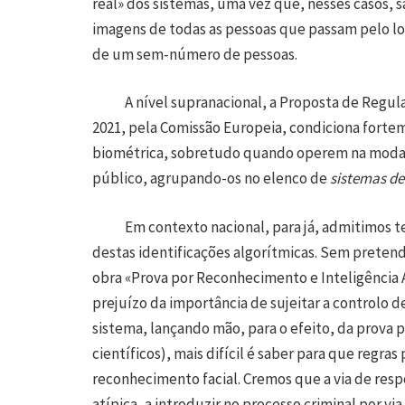
real» dos sistemas, uma vez que, nesses casos, 
imagens de todas as pessoas que passam pelo loca
de um sem-número de pessoas.
A nível supranacional, a Proposta de Regulame
2021, pela Comissão Europeia, condiciona fortem
biométrica, sobretudo quando operem na modal
público, agrupando-os no elenco de
sistemas de 
Em contexto nacional, para já, admitimos ter 
destas identificações algorítmicas. Sem preten
obra «Prova por Reconhecimento e Inteligência 
prejuízo da importância de sujeitar a controlo 
sistema, lançando mão, para o efeito, da prova p
científicos), mais difícil é saber para que regr
reconhecimento facial. Cremos que a via de res
atípica, a introduzir no processo criminal por via