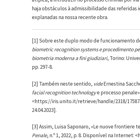
haja obstáculos à admissibilidade das referidas i
explanadas na nossa recente obra.
[1]
Sobre este duplo modo de funcionamento dos
biometric recognition systems e procedimento pe
biometria moderna a fini giudiziari
, Torino: Univ
pp. 297-8.
[2]
Também neste sentido,
vide
Ernestina Sacch
facial recognition technology
e processo penale»
<
https://iris.unito.it/retrieve/handle/2318/175
24.04.2023].
[3]
Assim, Luisa Saponaro, «Le nuove frontiere t
Penale
, n.º 1, 2022, p. 8. Disponível na Internet: <