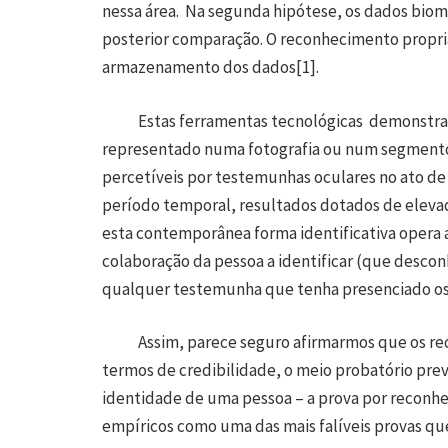
nessa área. Na segunda hipótese, os dados biomé
posterior comparação. O reconhecimento propr
armazenamento dos dados
[1]
.
Estas ferramentas tecnológicas demonstram ser
representado numa fotografia ou num segmento d
percetíveis por testemunhas oculares no ato d
período temporal, resultados dotados de eleva
esta contemporânea forma identificativa oper
colaboração da pessoa a identificar (que desco
qualquer testemunha que tenha presenciado os 
Assim, parece seguro afirmarmos que os rec
termos de credibilidade, o meio probatório prev
identidade de uma pessoa – a prova por reconh
empíricos como uma das mais falíveis provas que