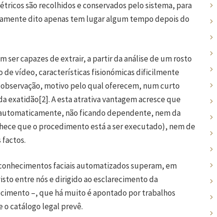
tricos são recolhidos e conservados pelo sistema, para
iamente dito apenas tem lugar algum tempo depois do
 capazes de extrair, a partir da análise de um rosto
e vídeo, características fisionómicas dificilmente
e observação, motivo pelo qual oferecem, num curto
da exatidão
[2]
. A esta atrativa vantagem acresce que
a automaticamente, não ficando dependente, nem da
nhece que o procedimento está a ser executado), nem de
factos.
onhecimentos faciais automatizados superam, em
isto entre nós e dirigido ao esclarecimento da
ecimento –, que há muito é apontado por trabalhos
 o catálogo legal prevê.