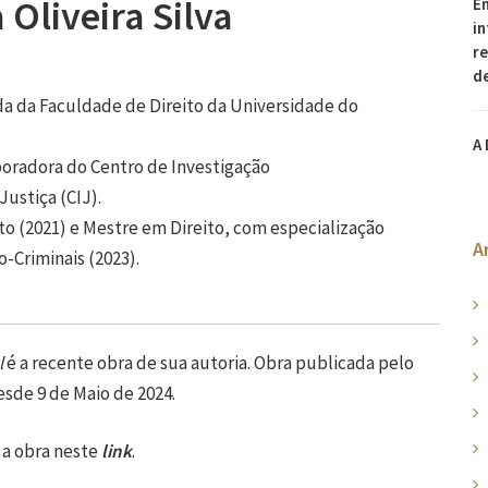
 Oliveira Silva
En
in
re
d
da da Faculdade de Direito da Universidade do
A 
boradora do Centro de Investigação
Justiça (CIJ).
to (2021) e Mestre em Direito, com especialização
A
o-Criminais (2023).
l
é a recente obra de sua autoria. Obra publicada pelo
sde 9 de Maio de 2024.
 a obra neste
link
.