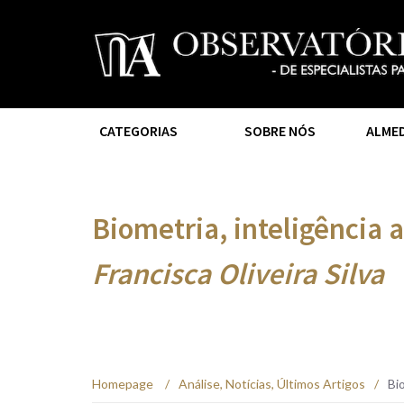
CATEGORIAS
SOBRE NÓS
ALME
Biometria, inteligência a
Francisca Oliveira Silva
Homepage
/
Análise
,
Notícias
,
Últimos Artigos
/
Bio