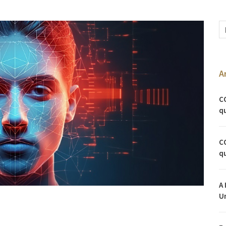
A
C
qu
C
qu
A 
U