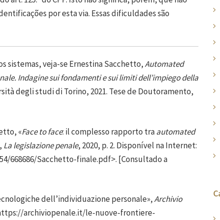
dentificações por esta via. Essas dificuldades são
 sistemas, veja-se Ernestina Sacchetto,
Automated
nale.
Indagine sui fondamenti e sui limiti dell’impiego della
ersità degli studi di Torino, 2021. Tese de Doutoramento,
etto, «
Face to face
: il complesso rapporto tra
automated
,
La legislazione penale
, 2020, p. 2. Disponível na Internet:
8754/668686/Sacchetto-finale.pdf
>. [Consultado a
C
ecnologiche dell’individuazione personale»,
Archivio
https://archiviopenale.it/le-nuove-frontiere-