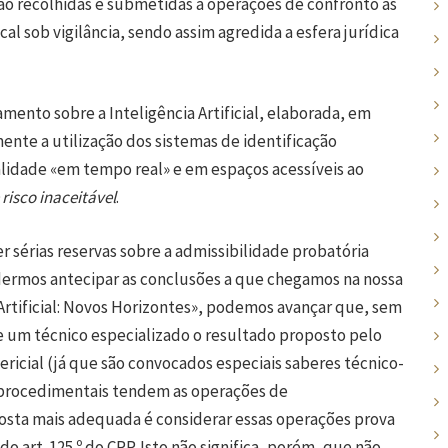
são recolhidas e submetidas a operações de confronto as
l sob vigilância, sendo assim agredida a esfera jurídica
nto sobre a Inteligência Artificial, elaborada, em
ente a utilização dos sistemas de identificação
idade «em tempo real» e em espaços acessíveis ao
risco inaceitável
.
sérias reservas sobre a admissibilidade probatória
dermos antecipar as conclusões a que chegamos na nossa
Artificial: Novos Horizontes», podemos avançar que, sem
de um técnico especializado o resultado proposto pelo
ericial (já que são convocados especiais saberes técnico-
as procedimentais tendem as operações de
posta mais adequada é considerar essas operações prova
 do art. 125.º do CPP. Isto não significa, porém, que não