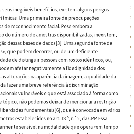
seus inegáveis benefícios, existem alguns perigos
rítmicas. Uma primeira fonte de preocupações
os de reconhecimento facial. Pese embora a
ão do número de amostras disponibilizadas, inexistem,
ção dessas bases de dados
[3]
. Uma segunda fonte de
vos», que podem decorrer, ou de um deficiente
dade de distinguir pessoas com rostos idênticos, ou,
 podem afetar negativamente a fidedignidade dos
 as alterações na aparência da imagem, a qualidade da
inda fazer uma breve referência à discriminação
cionais vulneráveis e que está associado à forma como
te tópico, não podemos deixar de mencionar a restrição
e liberdades fundamentais
[6]
, que é convocada em vários
tros estabelecidos no art. 18.º, n.º 2, da CRP. Essa
ularmente sensível na modalidade que opera «em tempo