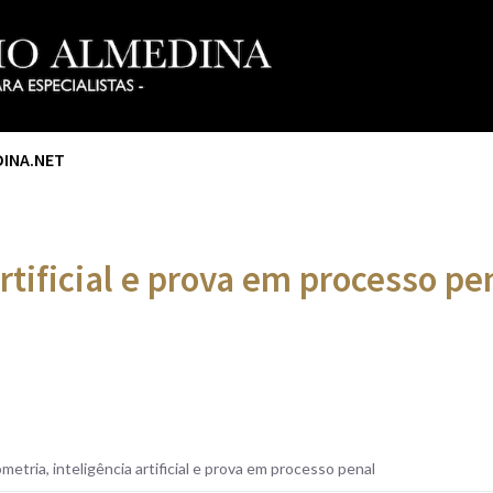
DINA.NET
rtificial e prova em processo pe
metria, inteligência artificial e prova em processo penal