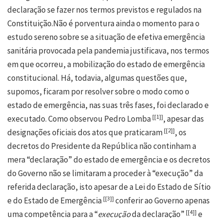
declaração se fazer nos termos previstos e regulados na
Constituição.Não é porventura ainda o momento para o
estudo sereno sobre se a situação de efetiva emergência
sanitária provocada pela pandemia justificava, nos termos
em que ocorreu, a mobilização do estado de emergência
constitucional. Há, todavia, algumas questões que,
supomos, ficaram por resolver sobre o modo como o
estado de emergência, nas suas três fases, foi declarado e
[
[1]
]
executado. Como observou Pedro Lomba
, apesar das
[
[
2
]
]
designações oficiais dos atos que praticaram
, os
decretos do Presidente da República não continham a
mera “declaração” do estado de emergência e os decretos
do Governo não se limitaram a proceder à “execução” da
referida declaração, isto apesar de a Lei do Estado de Sítio
[
[3]
]
e do Estado de Emergência
conferir ao Governo apenas
[
[4]
]
uma competência para a “
execução
da declaração”
e