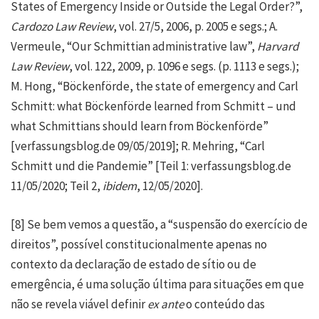
States of Emergency Inside or Outside the Legal Order?”,
Cardozo Law Review
, vol. 27/5, 2006, p. 2005 e segs.; A.
Vermeule, “Our Schmittian administrative law”,
Harvard
Law Review
, vol. 122, 2009, p. 1096 e segs. (p. 1113 e segs.);
M. Hong, “
Böckenförde, the state of emergency and Carl
Schmitt: what Böckenförde learned from Schmitt – und
what Schmittians should learn from Böckenförde
”
[verfassungsblog.de 09/05/2019]; R. Mehring, “Carl
Schmitt und die Pandemie” [Teil 1: verfassungsblog.de
11/05/2020; Teil 2,
ibidem
, 12/05/2020].
[8]
Se bem vemos a questão, a “suspensão do exercício de
direitos”, possível constitucionalmente apenas no
contexto da declaração de estado de sítio ou de
emergência, é uma solução última para situações em que
não se revela viável definir
ex ante
o conteúdo das