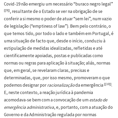
Covid-19 não emergiu um necessário “buraco negro legal”
[
[9]
]
, resultante de o Estado se ver na obrigação de se
conferir a si mesmo o poder de atuar “sem lei”, num vazio
de legislação (“emptiness of law”). Bem pelo contrário, o
que temos tido, por todo o lado e também em Portugal, é
uma situação de facto que, desde o início, conduziu à
estipulação de medidas idealizadas, refletidas e até
cientificamente apoiadas, postas e publicadas como
normas ou regras para aplicação à situação; aliás, normas
que, em geral, se revelaram claras, precisas e
determinadas, que, por isso mesmo, promoveram o que
[
[10]
]
podemos designar por
racionalização
da emergência
.
E, neste contexto, a reação jurídica à pandemia
acomodava-se bem com a convocação de um
estado de
emergência administrativa
, e, portanto, com a atuação do
Governo e da Administração regulada por normas