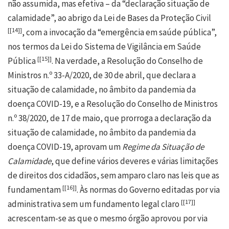
não assumida, mas efetiva – da “declaração situação de
calamidade”, ao abrigo da Lei de Bases da Proteção Civil
[
[14]
]
, com a invocação da “emergência em saúde pública”,
nos termos da Lei do Sistema de Vigilância em Saúde
[
[15]
]
Pública
. Na verdade, a Resolução do Conselho de
Ministros n.º 33-A/2020, de 30 de abril, que declara a
situação de calamidade, no âmbito da pandemia da
doença COVID-19, e a Resolução do Conselho de Ministros
n.º 38/2020, de 17 de maio, que prorroga a declaração da
situação de calamidade, no âmbito da pandemia da
doença COVID-19, aprovam um
Regime da Situação de
Calamidade
, que define vários deveres e várias limitações
de direitos dos cidadãos, sem amparo claro nas leis que as
[
[16]
]
fundamentam
. Às normas do Governo editadas por via
[
[17]
]
administrativa sem um fundamento legal claro
acrescentam-se as que o mesmo órgão aprovou por via