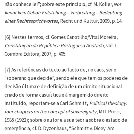
não conhece lei”; sobre este princípio, cf. M. Koller,
Not
kennt kein Gebot: Entstehung – Verbreitung – Bedeutung
eines Rechtssprichwortes
, Recht und Kultur, 2009, p. 14.
[6]
Nestes termos, cf. Gomes Canotilho/Vital Moreira,
Constituição da República Portuguesa Anotada
, vol. I,
Coimbra Editora, 2007, p. 405.
[7]
As referências do texto ao facto de, no caos, ser o
“soberano que decide”, sendo ele que tem os poderes de
decisão última e de definição de um direito situacional
criado de forma casuística e à margem do direito
instituído, reportam-se a Carl Schmitt,
Political theology
:
four chapters on the concept of sovereignity
, MIT Press,
1985 (1922); sobre o autor e a sua teoria sobre o estado de
emergência, cf. D. Dyzenhaus, “Schmitt v. Dicey: Are